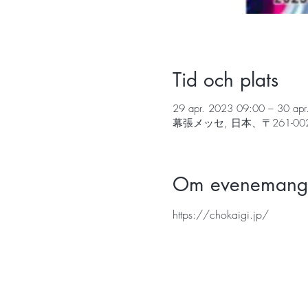
Tid och plats
29 apr. 2023 09:00 – 30 ap
幕張メッセ, 日本、〒261-
Om evenemang
https://chokaigi.jp/