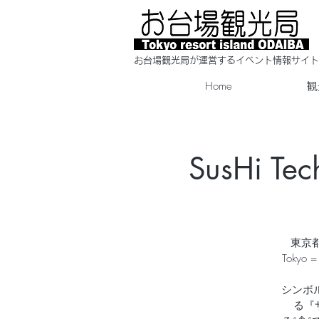
​お台場観光局が運営するイベント情報サイト
Home
観
SusHi 
東京都
Toky
シンボ
る『