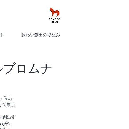
ト
賑わい創出の取組み
ンボルプロムナ
Tech
かけて東京
を創出す
京が誇