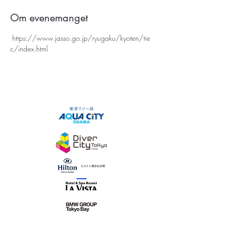
Om evenemanget
 https://www.jasso.go.jp/ryugaku/kyoten/tie
c/index.html 