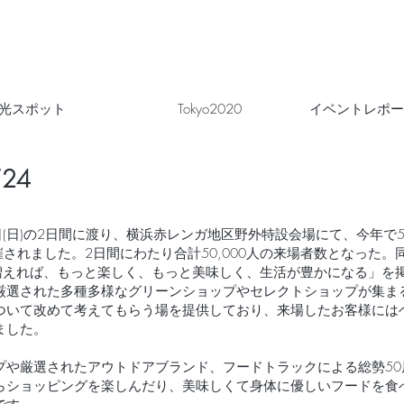
光スポット
Tokyo2020
イベントレポー
l’24
月17日(日)の2日間に渡り、横浜赤レンガ地区野外特設会場にて、今年で
al‘24」が開催されました。2日間にわたり合計50,000人の来場者数となった。
緑が増えれば、もっと楽しく、もっと美味しく、生活が豊かになる」
厳選された多種多様なグリーンショップやセレクトショップが集ま
ついて改めて考えてもらう場を提供しており、来場したお客様には
ました。
プや厳選されたアウトドアブランド、フードトラックによる総勢50
らショッピングを楽しんだり、美味しくて身体に優しいフードを食