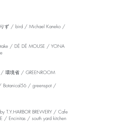
/ bird / Michael Kaneko /
take / DÉ DÉ MOUSE / YONA
e
/ 丸昇 / 環境省 / GREENROOM
Botanical56 / greenspot /
 by T.Y.HARBOR BREWERY / Cafe
cinitas / south yard kitchen