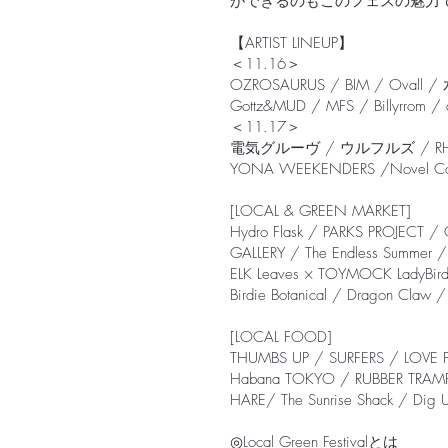
ができるのもこのフェスの魅力
【ARTIST LINEUP】
＜11.16＞
OZROSAURUS / BIM / Ovall 
Gottz&MUD / MFS / Billyrrom /
＜11.17＞
電気グルーヴ / ウルフルズ / RHYMESTER
YONA WEEKENDERS /Novel Co
[LOCAL & GREEN MARKET]
Hydro Flask / PARKS PROJEC
GALLERY / The Endless Summe
ELK Leaves × TOYMOCK LadyBird
Birdie Botanical / Dragon Claw
[LOCAL FOOD]
THUMBS UP / SURFERS / LOVE F
Habana TOKYO / RUBBER TRAMP 
HARE/ The Sunrise Shack / Dig
◎Local Green Festivalとは