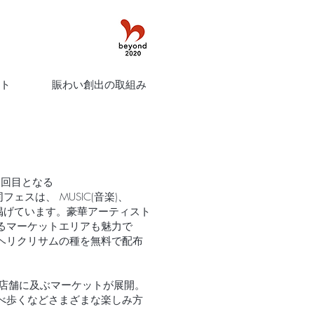
ト
賑わい創出の取組み
5回目となる
同フェスは、 MUSIC(音楽)、
を掲げています。豪華アーティスト
るマーケットエリアも魅力で
ヘリクリサムの種を無料で配布
店舗に及ぶマーケットが展開。
べ歩くなどさまざまな楽しみ方