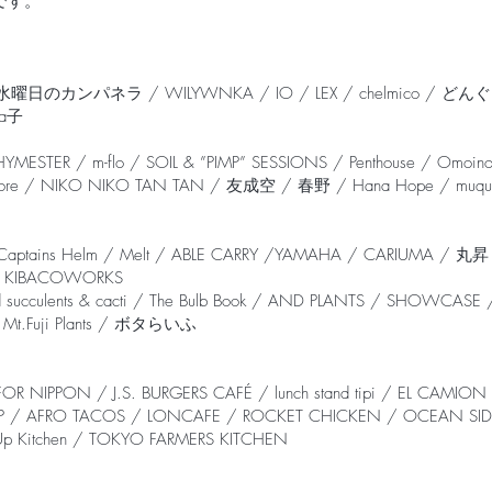
です。
/ 水曜日のカンパネラ / WILYWNKA / IO / LEX / chelmico / どんぐりず 
 a子
 / m-flo / SOIL & ”PIMP” SESSIONS / Penthouse / Omoino
re / NIKO NIKO TAN TAN / 友成空 / 春野 / Hana Hope / muqu
T / Captains Helm / Melt / ABLE CARRY /YAMAHA / CARIUMA 
r / KIBACOWORKS
 succulents & cacti / The Bulb Book / AND PLANTS / SHOWCASE / 
 / Mt.Fuji Plants / ボタらいふ
OR NIPPON / J.S. BURGERS CAFÉ / lunch stand tipi / EL CAMION
/ AFRO TACOS / LONCAFE / ROCKET CHICKEN / OCEAN SIDE / En
 Up Kitchen / TOKYO FARMERS KITCHEN